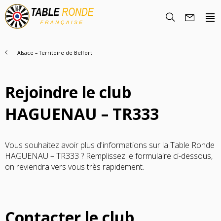
Alsace – Territoire de Belfort
Rejoindre le club
HAGUENAU – TR333
Vous souhaitez avoir plus d'informations sur la Table Ronde
Nous Découvrir
HAGUENAU – TR333 ? Remplissez le formulaire ci-dessous,
on reviendra vers vous très rapidement.
Histoire
Rencontrez-nous
Objectifs
Nous rejoindre
La famille TRF
Nos Régions
Contacter le club
Trouver un club