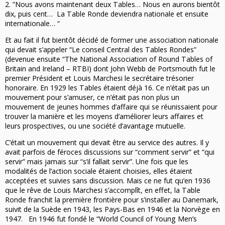
2. ”Nous avons maintenant deux Tables… Nous en aurons bientôt
dix, puis cent… La Table Ronde deviendra nationale et ensuite
internationale… “
Et au fait il fut bientôt décidé de former une association nationale
qui devait s’appeler “Le conseil Central des Tables Rondes”
(devenue ensuite “The National Association of Round Tables of
Britain and Ireland – RTBI) dont John Webb de Portsmouth fut le
premier Président et Louis Marchesi le secrétaire trésorier
honoraire. En 1929 les Tables étaient déjà 16. Ce n’était pas un
mouvement pour s’amuser, ce n’était pas non plus un
mouvement de jeunes hommes d’affaire qui se réunissaient pour
trouver la manière et les moyens d’améliorer leurs affaires et
leurs prospectives, ou une société d’avantage mutuelle.
C’était un mouvement qui devait être au service des autres. Il y
avait parfois de féroces discussions sur “comment servir” et “qui
servir” mais jamais sur “s’il fallait servir”. Une fois que les
modalités de l’action sociale étaient choisies, elles étaient
acceptées et suivies sans discussion. Mais ce ne fut qu’en 1936
que le rêve de Louis Marchesi s’accomplît, en effet, la Table
Ronde franchit la première frontière pour s’installer au Danemark,
suivit de la Suède en 1943, les Pays-Bas en 1946 et la Norvège en
1947. En 1946 fut fondé le “World Council of Young Men’s