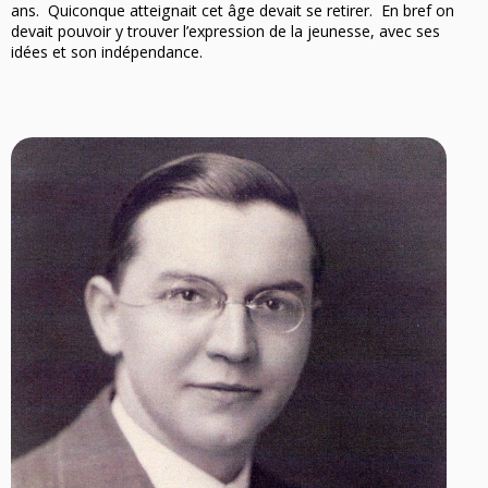
ans. Quiconque atteignait cet âge devait se retirer. En bref on
devait pouvoir y trouver l’expression de la jeunesse, avec ses
Nous Découvrir
idées et son indépendance.
Histoire
Rencontrez-nous
Objectifs
Nous rejoindre
La famille TRF
Nos Régions
Trouver un club
Nos Actions
Notre Actualité