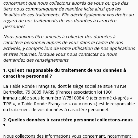
concernant que nous collectons auprès de vous ou que des
tiers nous communiquent de manière licite ainsi que les
finalités de ces traitements. Elle décrit également vos droits au
regard de nos traitements de vos données à caractère
personnel.
Nous pouvons être amenés à collecter des données à
caractère personnel auprès de vous dans le cadre de nos
activités, y compris lors de votre utilisation de nos applications
et sites Internet, lorsque vous nous contactez ou nous
demandez des renseignements.
Nous Découvrir
1. Qui est responsable du traitement de vos données à
caractère personnel ?
Histoire
Rencontrez-nous
Objectifs
La Table Ronde Française, dont le siège social se situe 18 rue
Berthollet, 75 0005 PARIS (France) association loi 1901
Nous rejoindre
La famille TRF
Nos Régions
immatriculée sous le numéro W751008419 (dénommé ci-après «
Trouver un club
TRF », « Table Ronde Française » ou « nous ») est le responsable
du traitement de vos données à caractère personnel.
Nos Actions
2. Quelles données à caractère personnel collectons-nous
?
Notre Actualité
Nous collectons des informations vous concernant, notamment :