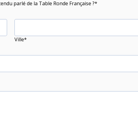
ndu parlé de la Table Ronde Française ?*
ir
Nos Régi
Ville*
Nos Acti
Notre Act
ous