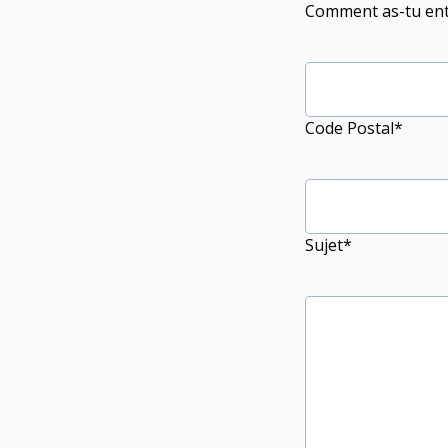
Comment as-tu ente
Nous Découvr
Code Postal*
Histoire
Sujet*
Objectifs
La famille TRF
Rencontrez-n