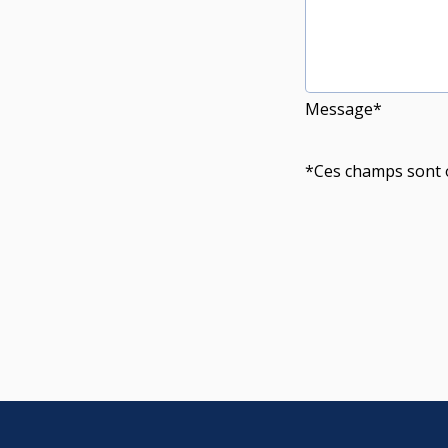
Nous rejoindre
Message*
Trouver un club
*Ces champs sont o