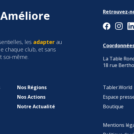
 Améliore
Retrouvez-n
entielles, les
adapter
au
Coordonnée
e chaque club, et sans
et soi-même.
La Table Rond
18 rue Bertho
Tabler.World
s
Nos Régions
Espace press
Nos Actions
Boutique
Notre Actualité
Mentions lég