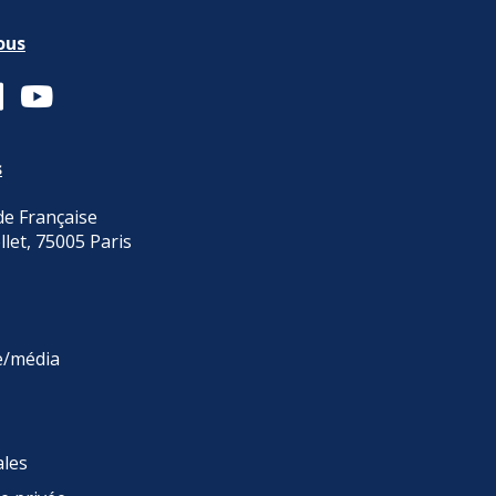
ous
s
e Française
llet, 75005 Paris
e/média
ales