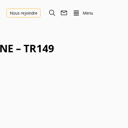
Menu
Nous rejoindre
NNE – TR149