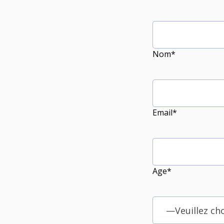
Nom*
Email*
Age*
—Veuillez ch