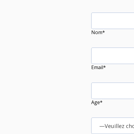
Nom*
Email*
Age*
—Veuillez ch