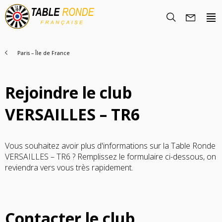
Paris – Île de France
Rejoindre le club
VERSAILLES – TR6
Vous souhaitez avoir plus d'informations sur la Table Ronde
Nous Découvrir
VERSAILLES – TR6 ? Remplissez le formulaire ci-dessous, on
reviendra vers vous très rapidement.
Histoire
Rencontrez-nous
Objectifs
Nous rejoindre
La famille TRF
Nos Régions
Contacter le club
Trouver un club