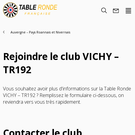
Auvergne – Pays Roannais et Nivernais
Rejoindre le club VICHY –
TR192
Vous souhaitez avoir plus d'informations sur la Table Ronde
Nous Découvrir
VICHY – TR192 ? Remplissez le formulaire ci-dessous, on
reviendra vers vous très rapidement.
Histoire
Rencontrez-nous
Objectifs
Nous rejoindre
La famille TRF
Nos Régions
Contacter le club
Trouver un club