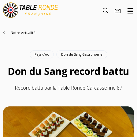
Notre Actualité
Pays d’oc
Don du Sang Gastronome
Don du Sang record battu
Record battu par la Table Ronde Carcassonne 87
Nous Découvrir
Histoire
Rencontrez-nous
Objectifs
Nous rejoindre
La famille TRF
Nos Régions
Trouver un club