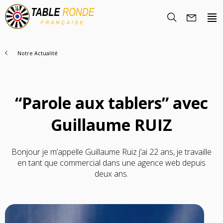
Notre Actualité
“Parole aux tablers” avec
Guillaume RUIZ
Bonjour je m’appelle Guillaume Ruiz j’ai 22 ans, je travaille
en tant que commercial dans une agence web depuis
Nous Découvrir
deux ans.
Histoire
Rencontrez-nous
Objectifs
Nous rejoindre
La famille TRF
Nos Régions