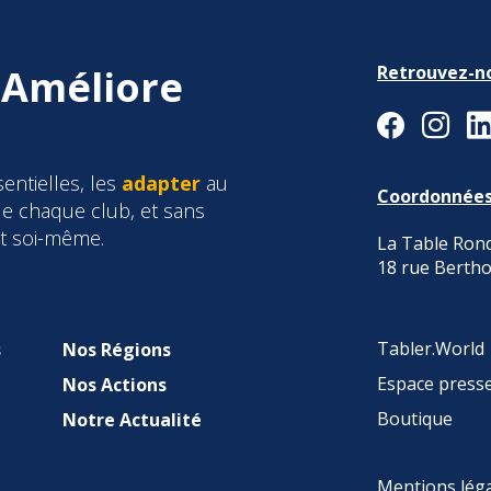
 Améliore
Retrouvez-n
entielles, les
adapter
au
Coordonnée
e chaque club, et sans
et soi-même.
La Table Rond
18 rue Bertho
Tabler.World
s
Nos Régions
Espace press
Nos Actions
Boutique
Notre Actualité
Mentions lég