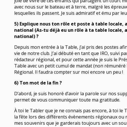
joie de vivre de ces enfants qui partagent un court
avec nous sur le bateau et à terre, malgré les épreuves
lesquelles ils passent. Je suis admiratif et ému par leu
5) Explique nous ton rôle et poste à table locale, 
national (As-tu déjà eu un rôle à ta table locale, 
ir
Nos Régi
national) ?
Depuis mon entrée à la Table, j’ai pris des postes afin
vie de notre club. J’ai débuté en tant que IRO, suivi pa
rédacteur régional, et pour cette année je suis le Pré
Table avec un petit cumul de mandat (non rémunéré !
Nos Acti
Régional. Il faudra compter sur moi encore un peu !
6) Ton mot de la fin ?
D’abord, je suis honoré d’avoir la parole sur nos supp
permet de vous communiquer toute ma gratitude.
Notre Act
À toi le Tabler que je ne connais pas encore, à toi le T
la fête lors des différents évènements régionaux ou 
mes souvenirs que je garderais toujours avec un sour