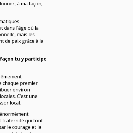
onner, à ma façon,
matiques
t dans l’âge où la
onnelle, mais les
 de paix grâce à la
 façon tu y participe
trêmement
e chaque premier
ribuer environ
ocales. C’est une
sor local.
’a énormément
 fraternité qui font
ar le courage et la