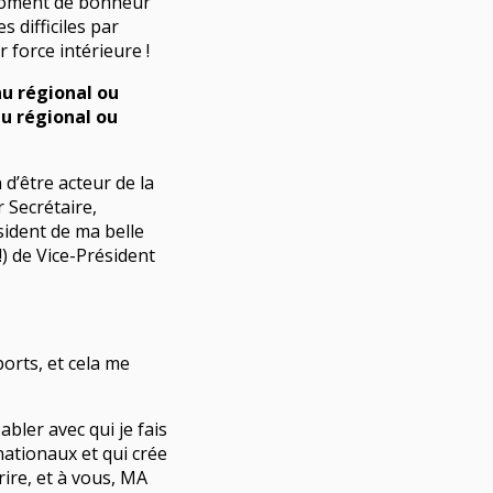
 moment de bonheur
 difficiles par
r force intérieure !
au régional ou
au régional ou
ons
 d’être acteur de la
r Secrétaire,
sident de ma belle
) de Vice-Président
ons
orts, et cela me
ualité
abler avec qui je fais
nationaux et qui crée
ire, et à vous, MA