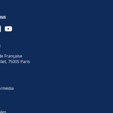
ous
s
e Française
llet, 75005 Paris
e/média
ales