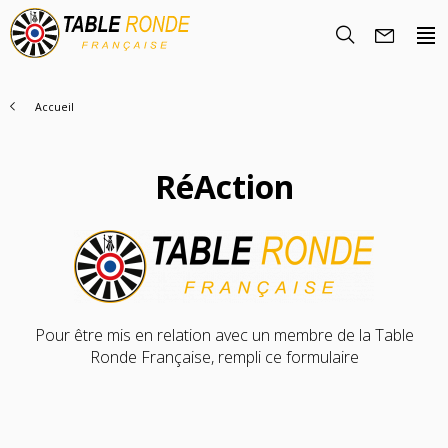
Accueil
RéAction
Nous Découvrir
Histoire
Rencontrez-nous
Pour être mis en relation avec un membre de la Table
Objectifs
Ronde Française, rempli ce formulaire
Nous rejoindre
La famille TRF
Nos Régions
Trouver un club
Nos Actions