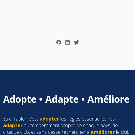
Adopte • Adapte • Améliore
Être Tabler, c’est
adopter
les règles essentielles, les
adapter
au tempérament propre de chaque pays, de
chaque club, et sans cesse rechercher à
améliorer
le club